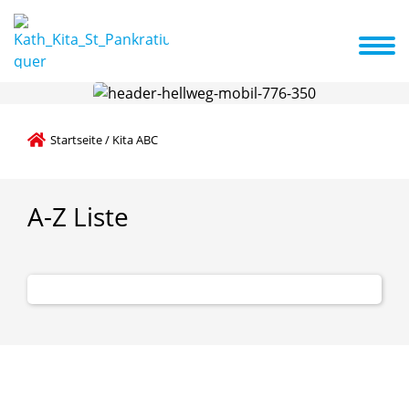
elles
Termine
Gruppen
Öffnungszeiten
Team
Förderverein
Startseite
/
Kita ABC
A-Z
Liste